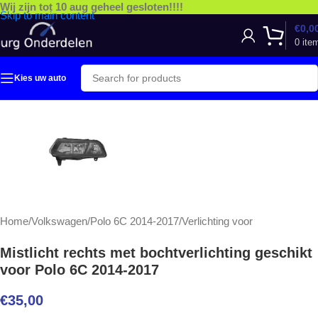
Wij zijn tot 10 aug geheel gesloten!!!!
Skip to main content
€
0,0
0
ite
Kies uw auto
Home
/
Volkswagen
/
Polo 6C 2014-2017
/
Verlichting voor
Mistlicht rechts met bochtverlichting geschikt
voor Polo 6C 2014-2017
€
35,00