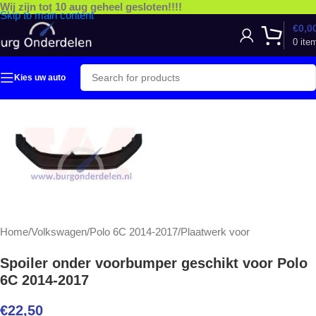
Wij zijn tot 10 aug geheel gesloten!!!!
Skip to main content
€
0,0
0
ite
Kies uw auto
Home
/
Volkswagen
/
Polo 6C 2014-2017
/
Plaatwerk voor
Spoiler onder voorbumper geschikt voor Polo
6C 2014-2017
€
22,50