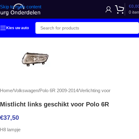
€
0,0
Skip to main content
0
ite
Kies uw auto
Home
/
Volkswagen
/
Polo 6R 2009-2014
/
Verlichting voor
Mistlicht links geschikt voor Polo 6R
€
37,50
H8 lampje