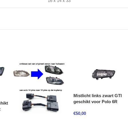
16 x 14 x 33
Mistlicht links zwart GTI
geschikt voor Polo 6R
hikt
t
€
50,00