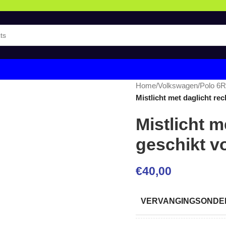
Home
/
Volkswagen
/
Polo 6R
Mistlicht met daglicht re
Mistlicht m
geschikt v
€
40,00
VERVANGINGSONDER