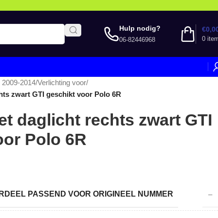
Hulp nodig?
€
0,0
0
ite
06-82446968
 2009-2014
/
Verlichting voor
/
chts zwart GTI geschikt voor Polo 6R
et daglicht rechts zwart GTI
oor Polo 6R
DEEL PASSEND VOOR ORIGINEEL NUMMER
–