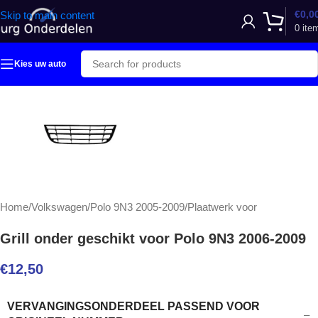
€
0,0
Skip to main content
0
ite
Kies uw auto
Home
/
Volkswagen
/
Polo 9N3 2005-2009
/
Plaatwerk voor
Grill onder geschikt voor Polo 9N3 2006-2009
€
12,50
VERVANGINGSONDERDEEL PASSEND VOOR
–