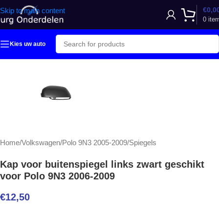
€
0,0
Skip to main content
0
ite
Kies uw auto
Home
/
Volkswagen
/
Polo 9N3 2005-2009
/
Spiegels
Kap voor buitenspiegel links zwart geschikt
voor Polo 9N3 2006-2009
€
12,50