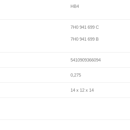
HB4
7H0 941 699 C
7H0 941 699 B
5410909366094
0,275
14 x 12 x 14