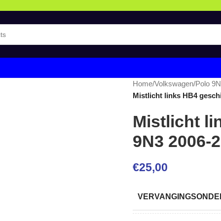
Home
/
Volkswagen
/
Polo 9N
Mistlicht links HB4 gesch
Mistlicht l
9N3 2006-
€
25,00
VERVANGINGSONDER