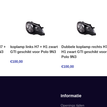
H7 +
koplamp links H7 + H1 zwart
Dubbele koplamp rechts H7
N3
GTI geschikt voor Polo 9N3
H1 zwart GTI geschikt voor
Polo 9N3
€
100,00
€
100,00
Informatie
Openings tijden