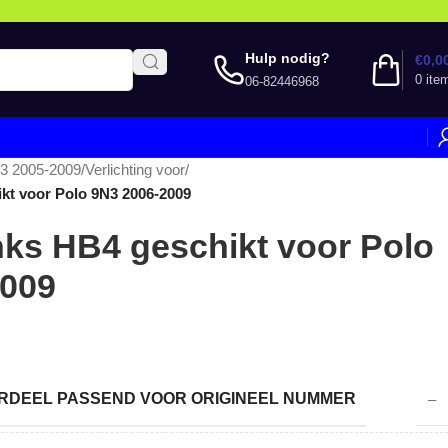
Hulp nodig?
€
0,0
0
ite
06-82446968
3 2005-2009
/
Verlichting voor
/
ikt voor Polo 9N3 2006-2009
inks HB4 geschikt voor Polo
2009
DEEL PASSEND VOOR ORIGINEEL NUMMER
–