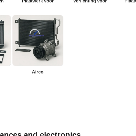
en
Plaatwerk voor
Verlichting voor
Plaat
Airco
iances and electronics