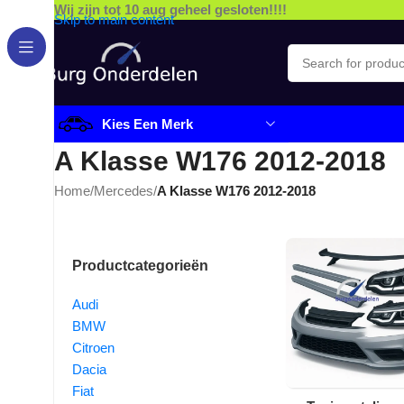
Wij zijn tot 10 aug geheel gesloten!!!!
Skip to main content
Kies Een Merk
A Klasse W176 2012-2018
Home
/
Mercedes
/
A Klasse W176 2012-2018
Productcategorieën
Audi
BMW
Citroen
Dacia
Fiat