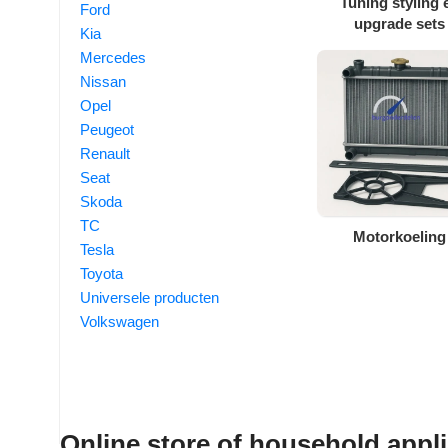
Tuning styling 
Ford
upgrade sets
Kia
Mercedes
Nissan
Opel
Peugeot
Renault
Seat
Skoda
TC
Motorkoeling
Tesla
Toyota
Universele producten
Volkswagen
Online store of household appl