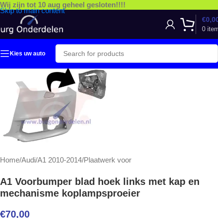
Wij zijn tot 10 aug geheel gesloten!!!!
Skip to main content
€
0,0
0
ite
Kies uw auto
Home
/
Audi
/
A1 2010-2014
/
Plaatwerk voor
A1 Voorbumper blad hoek links met kap en
mechanisme koplampsproeier
€
70,00