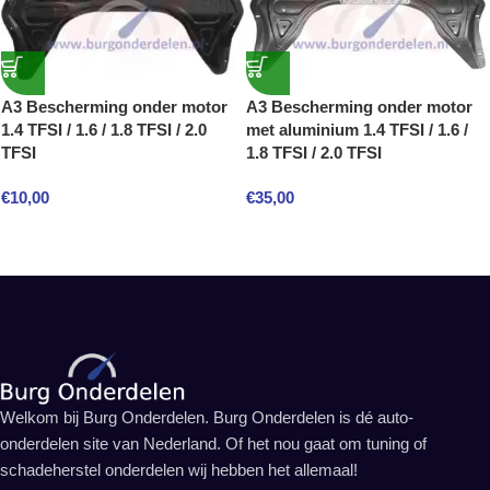
A3 Bescherming onder motor
A3 Bescherming onder motor
1.4 TFSI / 1.6 / 1.8 TFSI / 2.0
met aluminium 1.4 TFSI / 1.6 /
TFSI
1.8 TFSI / 2.0 TFSI
€
10,00
€
35,00
Welkom bij Burg Onderdelen. Burg Onderdelen is dé auto-
onderdelen site van Nederland. Of het nou gaat om tuning of
schadeherstel onderdelen wij hebben het allemaal!