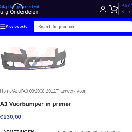
€
0,0
Skip to main content
0
ite
Kies uw auto
Home
/
Audi
/
A3 08/2008-2012
/
Plaatwerk voor
A3 Voorbumper in primer
€
130,00