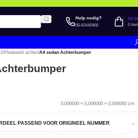
Hulp nodig?
€
0,0
0
ite
06-82446968
12
/
Plaatwerk achter
/
A4 sedan Achterbumper
Achterbumper
0,000000 × 0,000000 × 0,000000 cm
DEEL PASSEND VOOR ORIGINEEL NUMMER
–