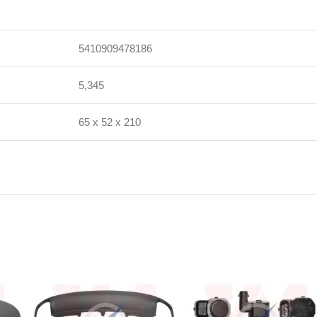
5410909478186
5,345
65 x 52 x 210