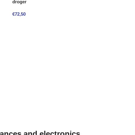
droger
€
72,50
iances and electronics