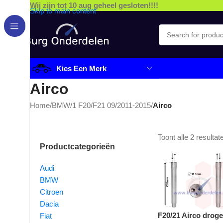
Wij zijn tot 10 aug geheel gesloten!!!!
Skip to main content
Kies Een Merk
Airco
Home
/
BMW
/
1 F20/F21 09/2011-2015
/
Airco
Toont alle 2 resultat
Productcategorieën
Audi
BMW
Citroen
Dacia
F20/21 Airco droge
Fiat