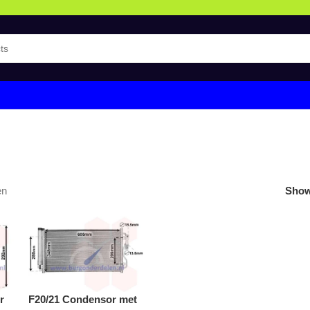
en
Sho
r
F20/21 Condensor met