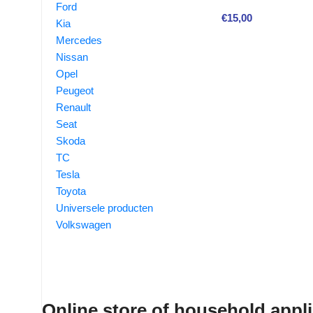
Ford
€
15,00
Kia
Mercedes
Nissan
Opel
Peugeot
Renault
Seat
Skoda
TC
Tesla
Toyota
Universele producten
Volkswagen
Online store of household appl