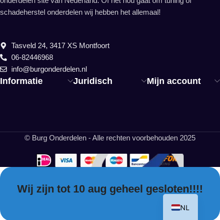
onderdelen site van Nederland. Of het nou gaat om tuning of
schadeherstel onderdelen wij hebben het allemaal!
Tasveld 24, 3417 XS Montfoort
06-82446968
info@burgonderdelen.nl
Informatie
Juridisch
Mijn account
© Burg Onderdelen - Alle rechten voorbehouden 2025
Wij zijn tot 10 aug geheel gesloten!!!!
EN
NL