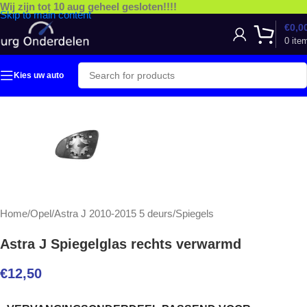
Wij zijn tot 10 aug geheel gesloten!!!!
Skip to main content
€
0,0
0
ite
Kies uw auto
Home
/
Opel
/
Astra J 2010-2015 5 deurs
/
Spiegels
Astra J Spiegelglas rechts verwarmd
€
12,50