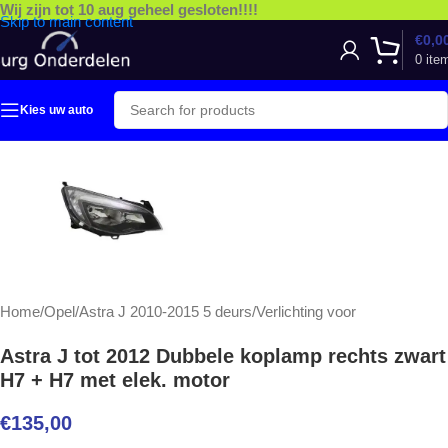
Wij zijn tot 10 aug geheel gesloten!!!!
Skip to main content
€
0,0
0
ite
Kies uw auto
Home
/
Opel
/
Astra J 2010-2015 5 deurs
/
Verlichting voor
Astra J tot 2012 Dubbele koplamp rechts zwart
H7 + H7 met elek. motor
€
135,00