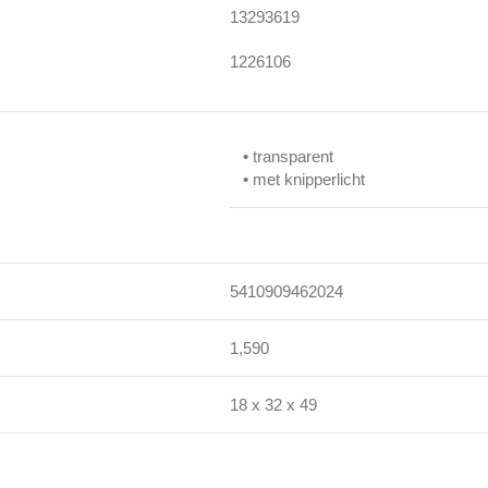
13293619
1226106
• transparent
• met knipperlicht
5410909462024
1,590
18 x 32 x 49