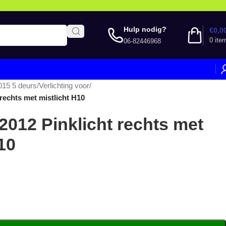
Hulp nodig?
€
0,0
0
ite
06-82446968
015 5 deurs
/
Verlichting voor
/
 rechts met mistlicht H10
 2012 Pinklicht rechts met
10