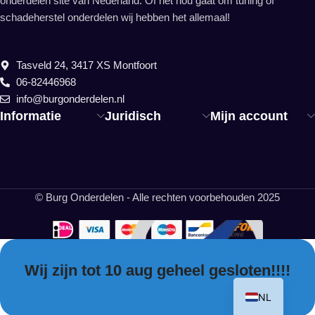
onderdelen site van Nederland. Of het nou gaat om tuning of
schadeherstel onderdelen wij hebben het allemaal!
Tasveld 24, 3417 XS Montfoort
06-82446968
info@burgonderdelen.nl
Informatie
Juridisch
Mijn account
© Burg Onderdelen - Alle rechten voorbehouden 2025
Wij zijn tot 10 aug geheel gesloten!!!!
EN
NL