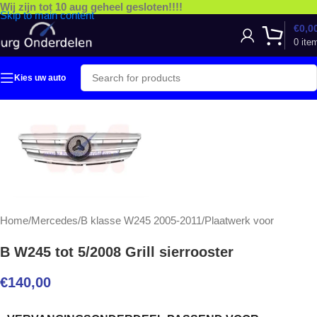
Wij zijn tot 10 aug geheel gesloten!!!!
Skip to main content
€
0,0
0
ite
Kies uw auto
Home
/
Mercedes
/
B klasse W245 2005-2011
/
Plaatwerk voor
B W245 tot 5/2008 Grill sierrooster
€
140,00