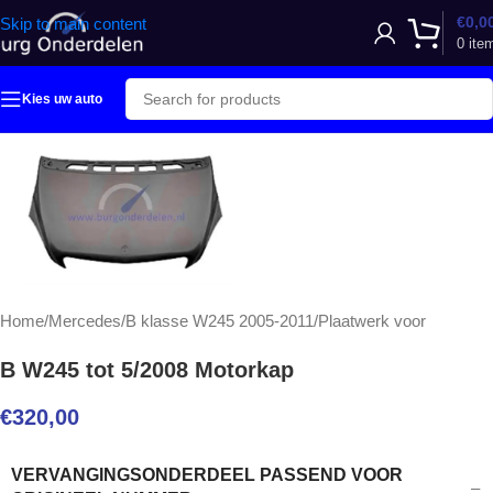
€
0,0
Skip to main content
0
ite
Kies uw auto
Home
/
Mercedes
/
B klasse W245 2005-2011
/
Plaatwerk voor
B W245 tot 5/2008 Motorkap
€
320,00
VERVANGINGSONDERDEEL PASSEND VOOR
–