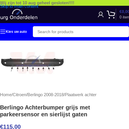
Wij zijn tot 10 aug geheel gesloten!!!!
Skip to main content
€
0,0
0
ite
Kies uw auto
Home
/
Citroen
/
Berlingo 2008-2018
/
Plaatwerk achter
Berlingo Achterbumper grijs met
parkeersensor en sierlijst gaten
€
115,00