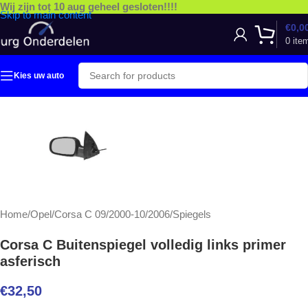
Wij zijn tot 10 aug geheel gesloten!!!!
Skip to main content
€
0,0
0
ite
Kies uw auto
Home
/
Opel
/
Corsa C 09/2000-10/2006
/
Spiegels
Corsa C Buitenspiegel volledig links primer
asferisch
€
32,50