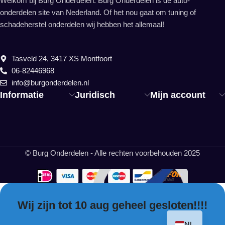
Welkom bij Burg Onderdelen. Burg Onderdelen is dé auto-
onderdelen site van Nederland. Of het nou gaat om tuning of
schadeherstel onderdelen wij hebben het allemaal!
Tasveld 24, 3417 XS Montfoort
06-82446968
info@burgonderdelen.nl
Informatie
Juridisch
Mijn account
© Burg Onderdelen - Alle rechten voorbehouden 2025
Wij zijn tot 10 aug geheel gesloten!!!!
EN
NL