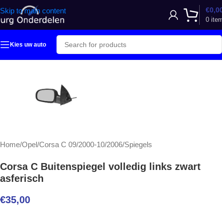
€
0,0
Skip to main content
0
ite
Kies uw auto
Home
/
Opel
/
Corsa C 09/2000-10/2006
/
Spiegels
Corsa C Buitenspiegel volledig links zwart
asferisch
€
35,00