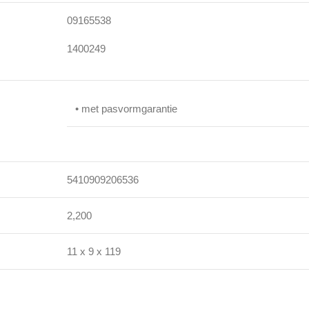
09165538
1400249
• met pasvormgarantie
5410909206536
2,200
11 x 9 x 119