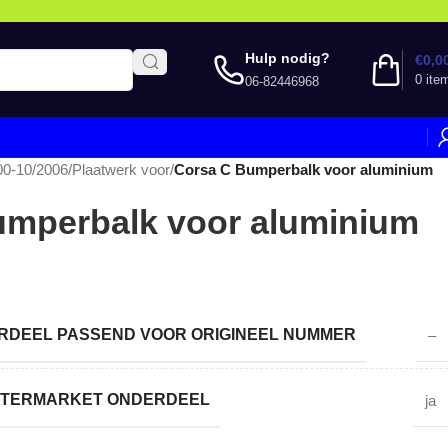
Hulp nodig?
€
0,0
0
ite
06-82446968
00-10/2006
/
Plaatwerk voor
/
Corsa C Bumperbalk voor aluminium
umperbalk voor aluminium
DEEL PASSEND VOOR ORIGINEEL NUMMER
–
AFTERMARKET ONDERDEEL
ja