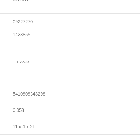
09227270
1428855
• zwart
5410909348298
0,058
11 x 4 x 21