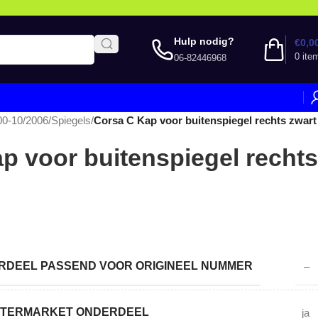
Hulp nodig?
€
0,0
0
ite
06-82446968
00-10/2006
/
Spiegels
/
Corsa C Kap voor buitenspiegel rechts zwart
p voor buitenspiegel rechts
DEEL PASSEND VOOR ORIGINEEL NUMMER
–
AFTERMARKET ONDERDEEL
ja