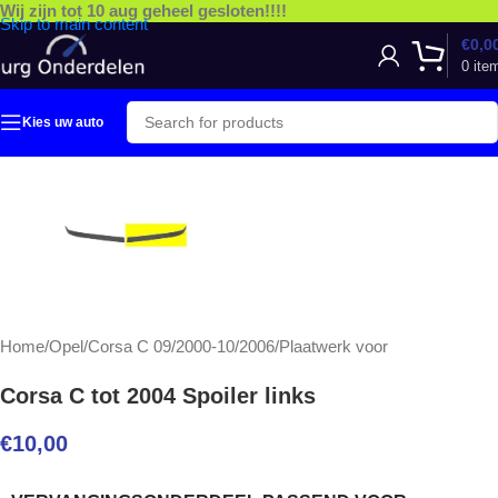
Wij zijn tot 10 aug geheel gesloten!!!!
Skip to main content
€
0,0
0
ite
Kies uw auto
Home
/
Opel
/
Corsa C 09/2000-10/2006
/
Plaatwerk voor
Corsa C tot 2004 Spoiler links
€
10,00