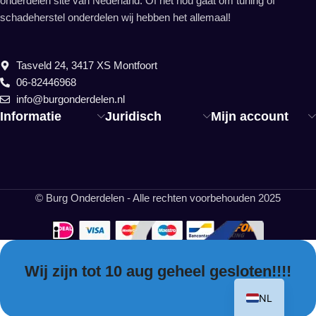
onderdelen site van Nederland. Of het nou gaat om tuning of
schadeherstel onderdelen wij hebben het allemaal!
Tasveld 24, 3417 XS Montfoort
06-82446968
info@burgonderdelen.nl
Informatie
Juridisch
Mijn account
© Burg Onderdelen - Alle rechten voorbehouden 2025
Wij zijn tot 10 aug geheel gesloten!!!!
EN
NL