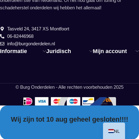
onderdelen site van Nederland. Of het nou gaat om tuning of
schadeherstel onderdelen wij hebben het allemaal!
Tasveld 24, 3417 XS Montfoort
06-82446968
info@burgonderdelen.nl
Informatie
Juridisch
Mijn account
© Burg Onderdelen - Alle rechten voorbehouden 2025
Wij zijn tot 10 aug geheel gesloten!!!!
EN
NL