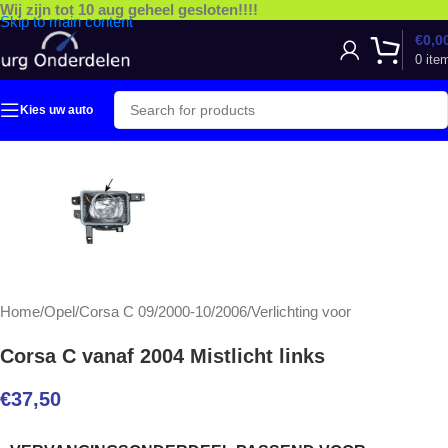
Wij zijn tot 10 aug geheel gesloten!!!!
Skip to main content
€
0,0
0
ite
Kies uw auto
Home
/
Opel
/
Corsa C 09/2000-10/2006
/
Verlichting voor
Corsa C vanaf 2004 Mistlicht links
€
37,50