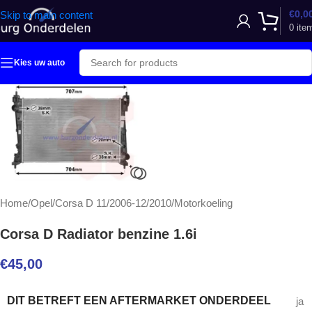
€
0,0
Skip to main content
0
ite
Kies uw auto
Home
/
Opel
/
Corsa D 11/2006-12/2010
/
Motorkoeling
Corsa D Radiator benzine 1.6i
€
45,00
DIT BETREFT EEN AFTERMARKET ONDERDEEL
ja