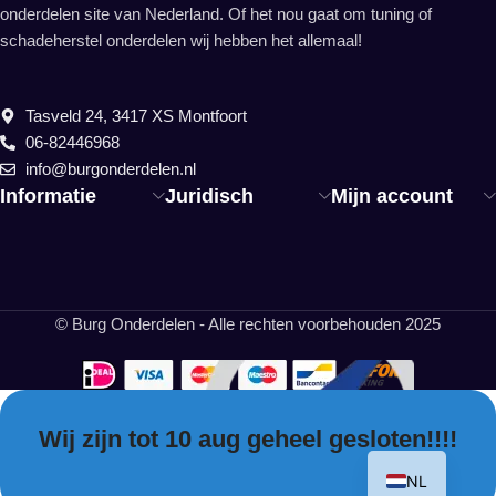
onderdelen site van Nederland. Of het nou gaat om tuning of
schadeherstel onderdelen wij hebben het allemaal!
Tasveld 24, 3417 XS Montfoort
06-82446968
info@burgonderdelen.nl
Informatie
Juridisch
Mijn account
© Burg Onderdelen - Alle rechten voorbehouden 2025
Wij zijn tot 10 aug geheel gesloten!!!!
EN
NL