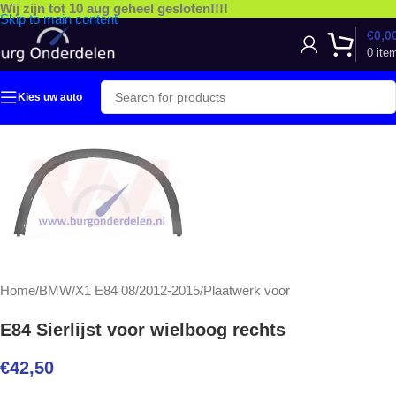
Wij zijn tot 10 aug geheel gesloten!!!!
Skip to main content
€
0,0
0
ite
Kies uw auto
Home
/
BMW
/
X1 E84 08/2012-2015
/
Plaatwerk voor
E84 Sierlijst voor wielboog rechts
€
42,50