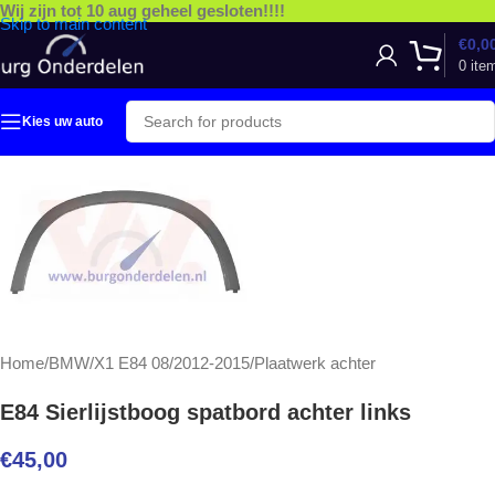
Wij zijn tot 10 aug geheel gesloten!!!!
Skip to main content
€
0,0
0
ite
Kies uw auto
Home
/
BMW
/
X1 E84 08/2012-2015
/
Plaatwerk achter
E84 Sierlijstboog spatbord achter links
€
45,00