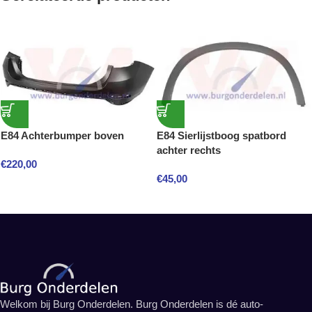
E84 Achterbumper boven
E84 Sierlijstboog spatbord
achter rechts
€
220,00
€
45,00
Welkom bij Burg Onderdelen. Burg Onderdelen is dé auto-