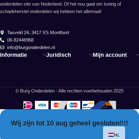
onderdelen site van Nederland. Of het nou gaat om tuning of
schadeherstel onderdelen wij hebben het allemaal!
Tasveld 24, 3417 XS Montfoort
06-82446968
info@burgonderdelen.nl
Informatie
Juridisch
Mijn account
© Burg Onderdelen - Alle rechten voorbehouden 2025
Wij zijn tot 10 aug geheel gesloten!!!!
EN
NL