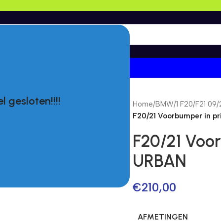
l gesloten!!!!
Home
/
BMW
/
1 F20/F21 09/
F20/21 Voorbumper in 
F20/21 Voo
URBAN
€
210,00
AFMETINGEN