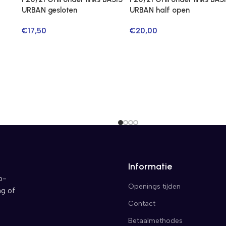
URBAN gesloten
URBAN half open
€
17,50
€
20,00
Informatie
o-
Openings tijden
ng of
Contact
Betaalmethodes