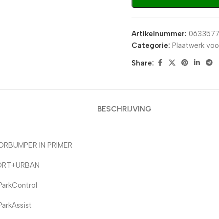
Artikelnummer:
063357
Categorie:
Plaatwerk voo
Share:
BESCHRIJVING
ORBUMPER IN PRIMER
ORT+URBAN
ParkControl
ParkAssist