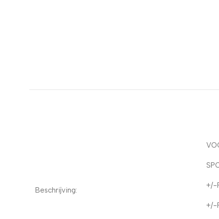
VO
SP
+/-
Beschrijving:
+/-