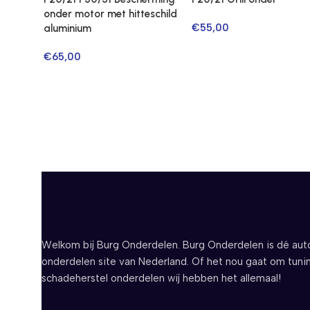
onder motor met hitteschild
€
55,00
aluminium
€
65,00
Welkom bij Burg Onderdelen. Burg Onderdelen is dé aut
onderdelen site van Nederland. Of het nou gaat om tuni
schadeherstel onderdelen wij hebben het allemaal!