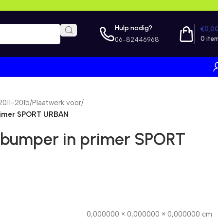
Hulp nodig?
€
0,0
0
ite
06-82446968
2011-2015
/
Plaatwerk voor
/
primer SPORT URBAN
rbumper in primer SPORT
0,000000 × 0,000000 × 0,000000 cm