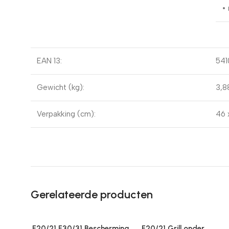
•
EAN 13:
54
Gewicht (kg):
3,8
Verpakking (cm):
46 
Gerelateerde producten
F20/21 F30/31 Bescherming
F20/21 Grill onder