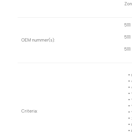
Zon
511
511
OEM nummer(s):
511
•
• 
• 
•
• 
•
Criteria:
•
•
•
•