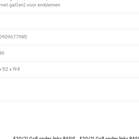
 met gat(en) voor emblemen
10909677985
86
x 52 x 194
F20/21 Grill onder links BASIS
F20/21 Grill onder links BAS