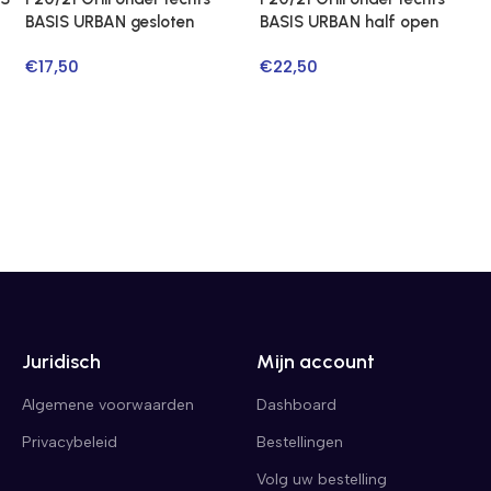
BASIS URBAN gesloten
BASIS URBAN half open
€
17,50
€
22,50
Juridisch
Mijn account
Algemene voorwaarden
Dashboard
Privacybeleid
Bestellingen
Volg uw bestelling