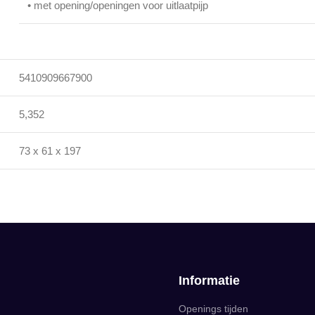
• met opening/openingen voor uitlaatpijp
5410909667900
5,352
73 x 61 x 197
Informatie
Openings tijden