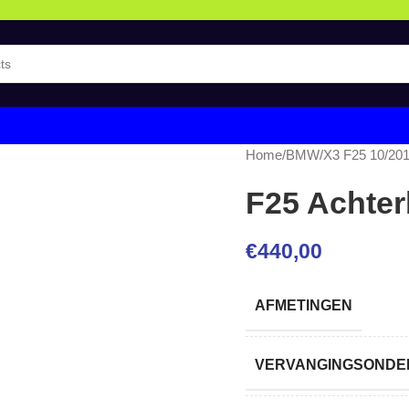
Home
/
BMW
/
X3 F25 10/20
F25 Achte
€
440,00
AFMETINGEN
VERVANGINGSONDER