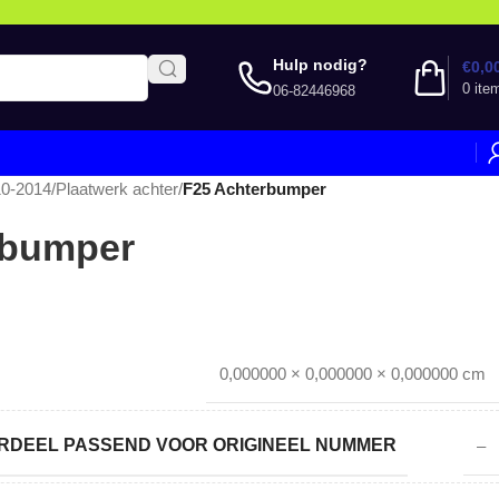
Hulp nodig?
€
0,0
0
ite
06-82446968
10-2014
/
Plaatwerk achter
/
F25 Achterbumper
rbumper
0,000000 × 0,000000 × 0,000000 cm
DEEL PASSEND VOOR ORIGINEEL NUMMER
–