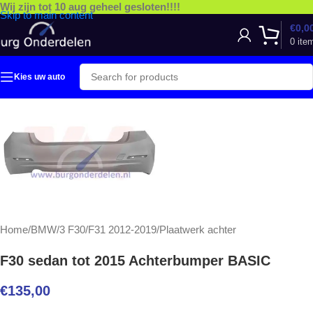
Wij zijn tot 10 aug geheel gesloten!!!!
Skip to main content
€
0,0
0
ite
Kies uw auto
Home
/
BMW
/
3 F30/F31 2012-2019
/
Plaatwerk achter
F30 sedan tot 2015 Achterbumper BASIC
€
135,00