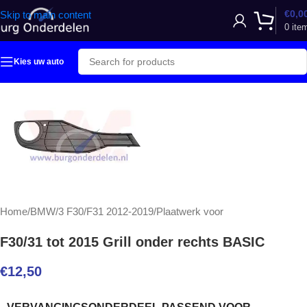
€
0,0
Skip to main content
0
ite
Kies uw auto
Home
/
BMW
/
3 F30/F31 2012-2019
/
Plaatwerk voor
F30/31 tot 2015 Grill onder rechts BASIC
€
12,50