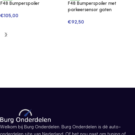
F48 Bumperspoiler
F48 Bumperspoiler met
parkeersensor gaten
€
105,00
€
92,50
Welkom bij Burg Onderdelen. Burg Onderdelen is dé auto-
onderdelen site van Nederland. Of het nou gaat om tuning of