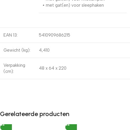
• met gat(en) voor sleephaken
EAN 13:
5410909686215
Gewicht (kg):
4,410
Verpakking
48 x 64 x 220
(cm):
Gerelateerde producten