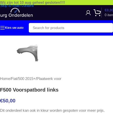
Wij zijn tot 10 aug geheel gesloten!!!!
Skip to main content
€
0,0
0
ite
Kies uw auto
Home
/
Fiat
/
500 2015+
/
Plaatwerk voor
F500 Voorspatbord links
€
50,00
Dit onderdeel kan ook in kleur worden gespoten voor meer prijs.