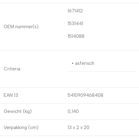
1671412
1531441
OEM nummer(s):
1514088
• asferisch
Criteria:
EAN 13:
5410909468408
Gewicht (kg):
0,140
Verpakking (cm):
13 x 2 x 20