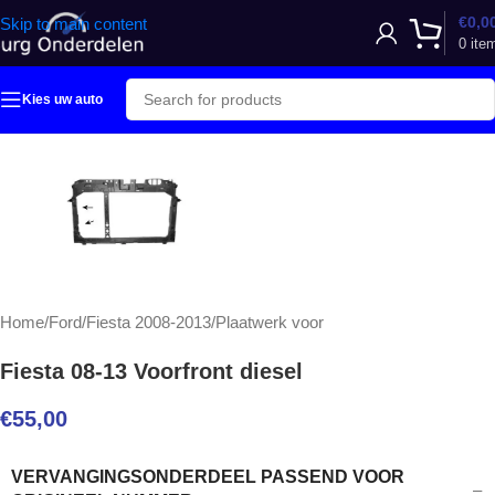
€
0,0
Skip to main content
0
ite
Kies uw auto
Home
/
Ford
/
Fiesta 2008-2013
/
Plaatwerk voor
Fiesta 08-13 Voorfront diesel
€
55,00
VERVANGINGSONDERDEEL PASSEND VOOR
–