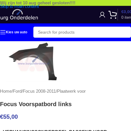
Wij zijn tot 10 aug geheel gesloten!!!!
Skip to main content
€
0,0
0
ite
Kies uw auto
Home
/
Ford
/
Focus 2008-2011
/
Plaatwerk voor
Focus Voorspatbord links
€
55,00