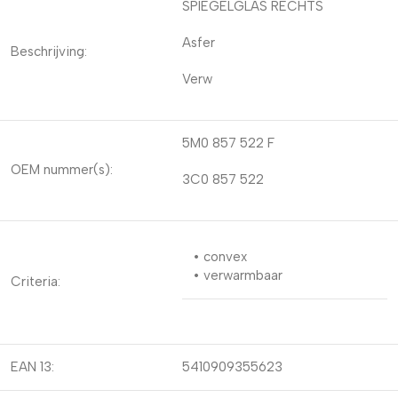
SPIEGELGLAS RECHTS
Asfer
Beschrijving:
Verw
5M0 857 522 F
OEM nummer(s):
3C0 857 522
• convex
• verwarmbaar
Criteria:
EAN 13:
5410909355623