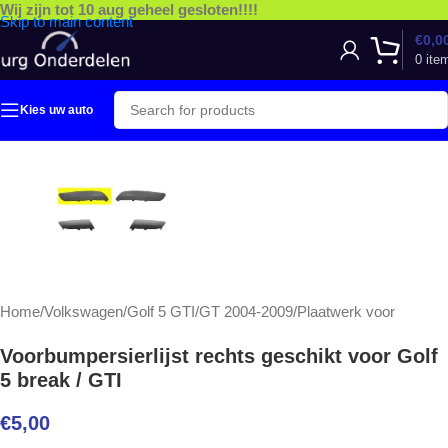
Wij zijn tot 10 aug geheel gesloten!!!!
Skip to main content
€
0,0
0
ite
Kies uw auto
Home
/
Volkswagen
/
Golf 5 GTI/GT 2004-2009
/
Plaatwerk voor
Voorbumpersierlijst rechts geschikt voor Golf
5 break / GTI
€
5,00