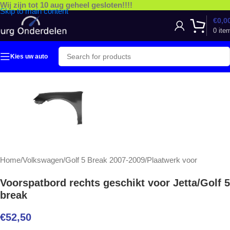
Wij zijn tot 10 aug geheel gesloten!!!!
Skip to main content
€
0,0
0
ite
Kies uw auto
Home
/
Volkswagen
/
Golf 5 Break 2007-2009
/
Plaatwerk voor
Voorspatbord rechts geschikt voor Jetta/Golf 5
break
€
52,50