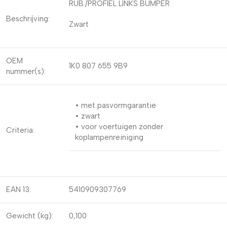
RUB./PROFIEL LINKS BUMPER
Beschrijving:
Zwart
OEM
1K0 807 655 9B9
nummer(s):
• met pasvormgarantie
• zwart
• voor voertuigen zonder
Criteria:
koplampenreiniging
EAN 13:
5410909307769
Gewicht (kg):
0,100