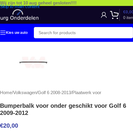
Wij zijn tot 10 aug geheel gesloten!!!!
Skip to main content
€
0,0
0
ite
Kies uw auto
Home
/
Volkswagen
/
Golf 6 2008-2013
/
Plaatwerk voor
Bumperbalk voor onder geschikt voor Golf 6
2009-2012
€
20,00