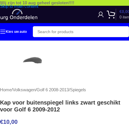
Wij zijn tot 10 aug geheel gesloten!!!!
Skip to main content
€
0,0
0
ite
Kies uw auto
Home
/
Volkswagen
/
Golf 6 2008-2013
/
Spiegels
Kap voor buitenspiegel links zwart geschikt
voor Golf 6 2009-2012
€
10,00