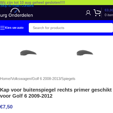
Wij zijn tot 10 aug geheel gesloten!!!!
Skip to main content
€
0,0
0
ite
Kies uw auto
Home
/
Volkswagen
/
Golf 6 2008-2013
/
Spiegels
Kap voor buitenspiegel rechts primer geschikt
voor Golf 6 2009-2012
€
7,50