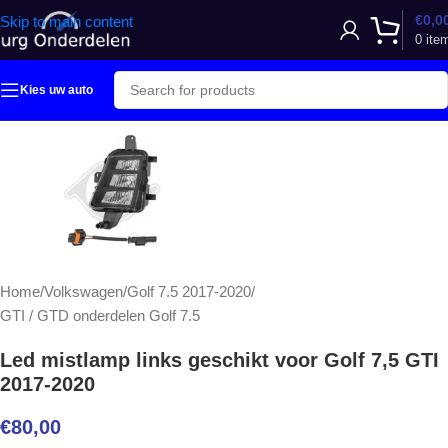
€
0,0
Skip to main content
0
ite
Kies uw auto
Home
/
Volkswagen
/
Golf 7.5 2017-2020
/
GTI / GTD onderdelen Golf 7.5
Led mistlamp links geschikt voor Golf 7,5 GTI
2017-2020
€
80,00