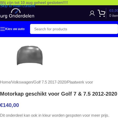
Wij zijn tot 10 aug geheel gesloten!!!!
Skip to main content
€
0,0
0
ite
Kies uw auto
Home
/
Volkswagen
/
Golf 7.5 2017-2020
/
Plaatwerk voor
Motorkap geschikt voor Golf 7 & 7.5 2012-2020
€
140,00
Dit onderdeel kan ook in kleur worden gespoten voor meer prijs.