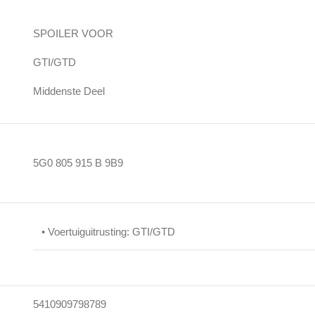
SPOILER VOOR
GTI/GTD
Middenste Deel
5G0 805 915 B 9B9
• Voertuiguitrusting: GTI/GTD
5410909798789