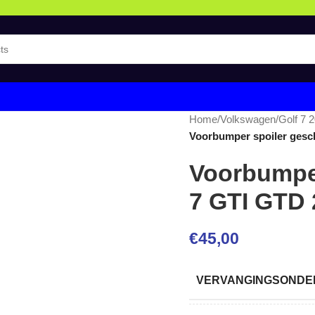
Home
/
Volkswagen
/
Golf 7 
Voorbumper spoiler gesch
Voorbumper
7 GTI GTD 
€
45,00
VERVANGINGSONDER