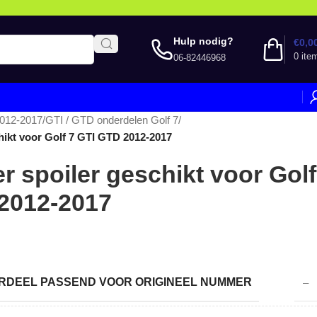
Hulp nodig?
€
0,0
0
ite
06-82446968
2012-2017
/
GTI / GTD onderdelen Golf 7
/
ikt voor Golf 7 GTI GTD 2012-2017
 spoiler geschikt voor Golf
2012-2017
DEEL PASSEND VOOR ORIGINEEL NUMMER
–