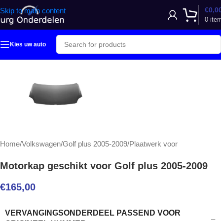
€
0,0
Skip to main content
0
ite
Kies uw auto
Home
/
Volkswagen
/
Golf plus 2005-2009
/
Plaatwerk voor
Motorkap geschikt voor Golf plus 2005-2009
€
165,00
VERVANGINGSONDERDEEL PASSEND VOOR
–