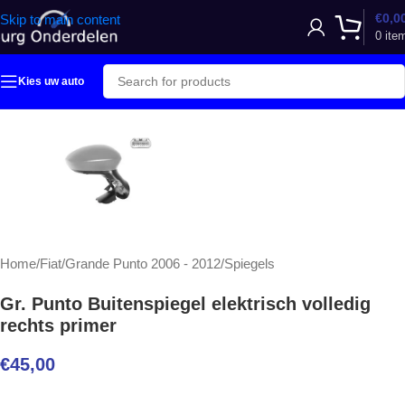
€
0,0
Skip to main content
0
ite
Kies uw auto
Home
/
Fiat
/
Grande Punto 2006 - 2012
/
Spiegels
Gr. Punto Buitenspiegel elektrisch volledig
rechts primer
€
45,00