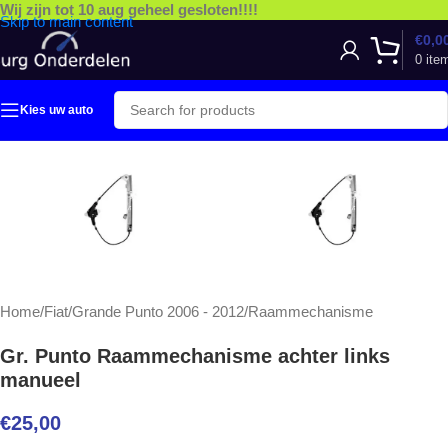
Wij zijn tot 10 aug geheel gesloten!!!!
Skip to main content
€
0,0
0
ite
Kies uw auto
Home
/
Fiat
/
Grande Punto 2006 - 2012
/
Raammechanisme
Gr. Punto Raammechanisme achter links
manueel
€
25,00