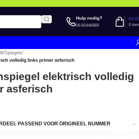
Hulp nodig?
€
0,0
0
ite
06-82446968
08
/
Spiegels
/
isch volledig links primer asferisch
nspiegel elektrisch volledig
r asferisch
DEEL PASSEND VOOR ORIGINEEL NUMMER
–