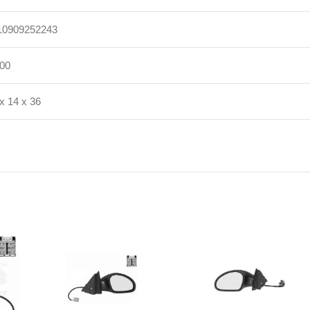
10909252243
200
x 14 x 36