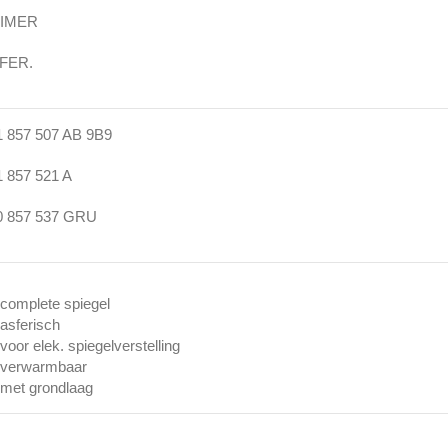
IMER
FER.
1 857 507 AB 9B9
1 857 521 A
0 857 537 GRU
 complete spiegel
 asferisch
 voor elek. spiegelverstelling
 verwarmbaar
 met grondlaag