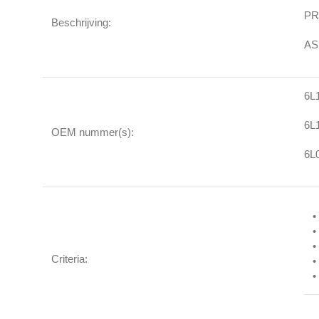
PR
Beschrijving:
AS
6L
6L
OEM nummer(s):
6L
•
•
•
Criteria:
•
•