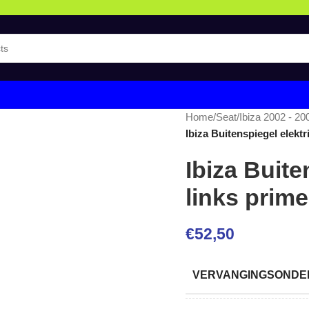
Home
/
Seat
/
Ibiza 2002 - 20
Ibiza Buitenspiegel elektr
Ibiza Buite
links prime
€
52,50
VERVANGINGSONDER