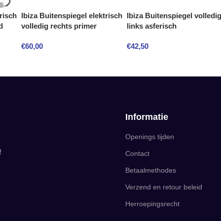
risch
Ibiza Buitenspiegel elektrisch
Ibiza Buitenspiegel volledi
d
volledig rechts primer
links asferisch
€
60,00
€
42,50
Informatie
Openings tijden
f
Contact
Betaalmethodes
Verzend en retour beleid
Herroepingsrecht